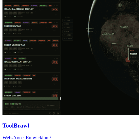
ToolBrawl
Web-App · Entwicklung