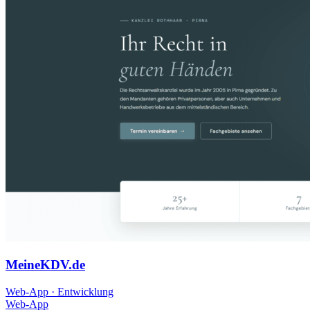
MeineKDV.de
Web-App · Entwicklung
Web-App