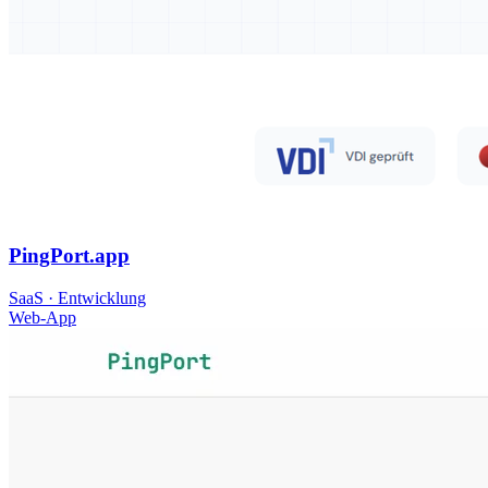
PingPort.app
SaaS · Entwicklung
Web-App