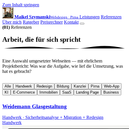
Zum Inhalt springen
Maikel Szymanski
Leistungen
Referenzen
Webdesign · Pirna
Über mich
Ratgeber
Preisrechner
Kontakt
(01)
Referenzen
Arbeit, die für sich
spricht
Eine Auswahl umgesetzter Webseiten — mit ehrlichem
Projektbericht: Was war die Aufgabe, wie lief die Umsetzung, was
hat es gebracht?
Alle
Handwerk
Redesign
Bildung
Kanzlei
Pirna
Web-App
KI
E-Commerce
Immobilien
SaaS
Landing Page
Business
Weidemann Glasgestaltung
Handwerk · Sicherheitsanalyse + Migration + Redesign
Handwerk