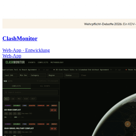
ClashMonitor
Web-App · Entwicklung
Web-App