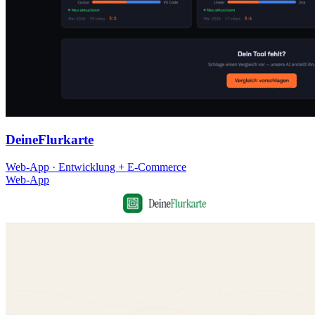
DeineFlurkarte
Web-App · Entwicklung + E-Commerce
Web-App