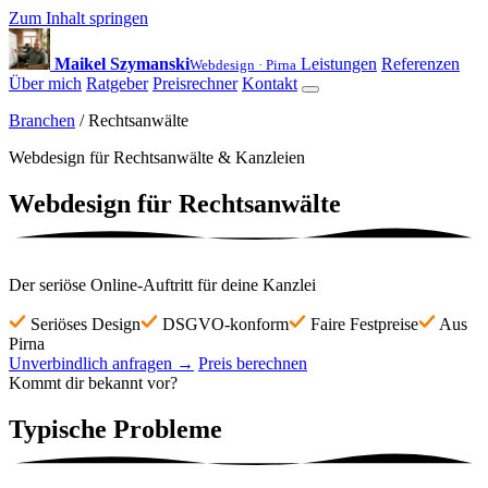
Zum Inhalt springen
Maikel Szymanski
Leistungen
Referenzen
Webdesign · Pirna
Über mich
Ratgeber
Preisrechner
Kontakt
Branchen
/ Rechtsanwälte
Webdesign für Rechtsanwälte & Kanzleien
Webdesign für
Rechtsanwälte
Der seriöse Online-Auftritt für deine Kanzlei
Seriöses Design
DSGVO-konform
Faire Festpreise
Aus
Pirna
Unverbindlich anfragen
→
Preis berechnen
Kommt dir bekannt vor?
Typische
Probleme