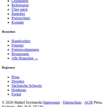
Leistungen
Referenzen
Über mich
Ratgeber
Preisrechner
Kontakt
Branchen
Handwerker
Friseure
Ferienwohnungen
Restaurants
Alle Branchen →
Regionen
Pirna
Dresden
Sächsische Schweiz
Heidenau
Freital
© 2026 Maikel Szymanski
Impressum
·
Datenschutz
·
AGB
Pirna,
Sachsen · Mo–Fr 9–18 Uhr