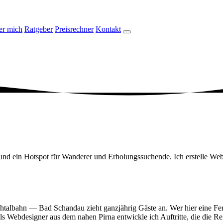
er mich
Ratgeber
Preisrechner
Kontakt
 ein Hotspot für Wanderer und Erholungssuchende. Ich erstelle Websei
albahn — Bad Schandau zieht ganzjährig Gäste an. Wer hier eine Ferie
ls Webdesigner aus dem nahen Pirna entwickle ich Auftritte, die die R