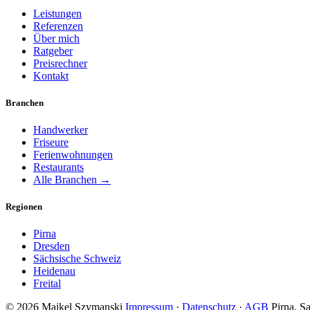
Leistungen
Referenzen
Über mich
Ratgeber
Preisrechner
Kontakt
Branchen
Handwerker
Friseure
Ferienwohnungen
Restaurants
Alle Branchen →
Regionen
Pirna
Dresden
Sächsische Schweiz
Heidenau
Freital
© 2026 Maikel Szymanski
Impressum
·
Datenschutz
·
AGB
Pirna, S