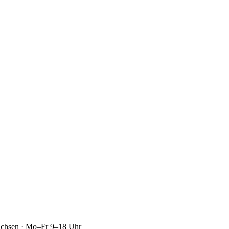
achsen · Mo–Fr 9–18 Uhr