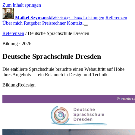
Zum Inhalt springen
Maikel Szymanski
Leistungen
Referenzen
Webdesign · Pirna
Über mich
Ratgeber
Preisrechner
Kontakt
Referenzen
/ Deutsche Sprachschule Dresden
Bildung · 2026
Deutsche Sprachschule Dresden
Die etablierte Sprachschule brauchte einen Webauftritt auf Höhe
ihres Angebots — ein Relaunch in Design und Technik.
Bildung
Redesign